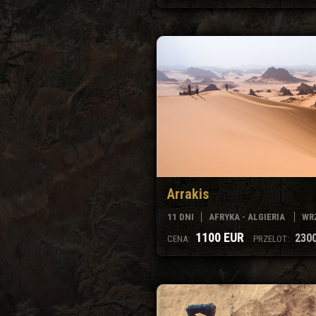
Arrakis
11 DNI
AFRYKA - ALGIERIA
WRZ
1100 EUR
2300
CENA:
PRZELOT: