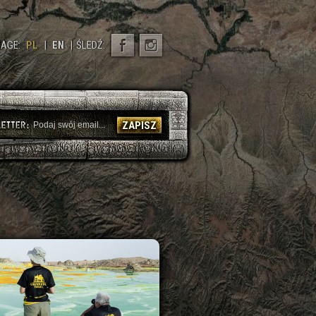
AGE:
PL
|
EN
|
ŚLEDŹ:
ZAPISZ