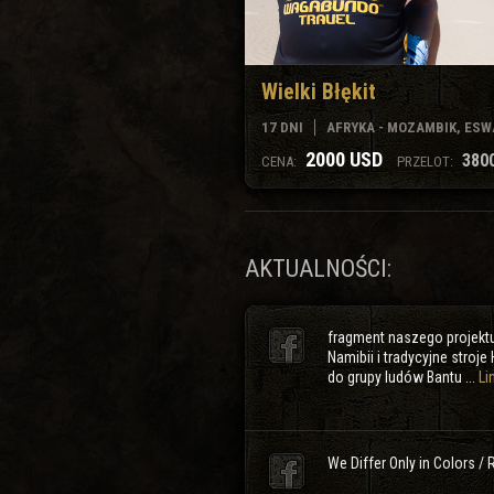
Wielki Błękit
17 DNI
AFRYKA - MOZAMBIK, ESW
2000 USD
380
CENA:
PRZELOT:
AKTUALNOŚCI:
fragment naszego projektu
Namibii i tradycyjne stroje
do grupy ludów Bantu ...
Li
We Differ Only in Colors /