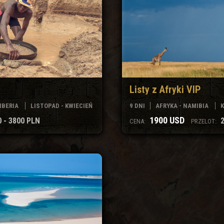
Listy z Afryki VIP
LIBERIA
LISTOPAD - KWIECIEŃ
9 DNI
AFRYKA - NAMIBIA
K
1900 USD
0 - 3800 PLN
CENA:
PRZELOT: