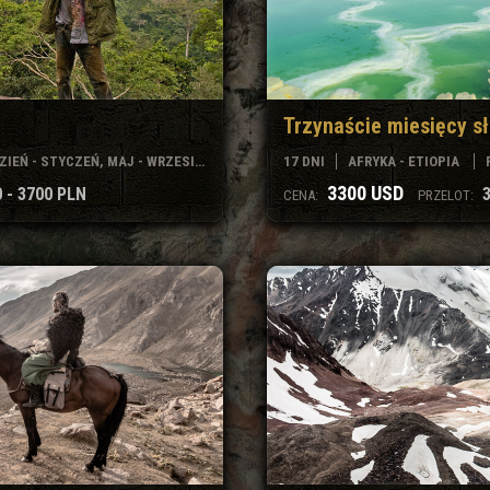
Trzynaście miesięcy s
IEŃ - STYCZEŃ, MAJ - WRZESIEŃ
17 DNI
AFRYKA - ETIOPIA
3300 USD
 - 3700 PLN
CENA:
PRZELOT: