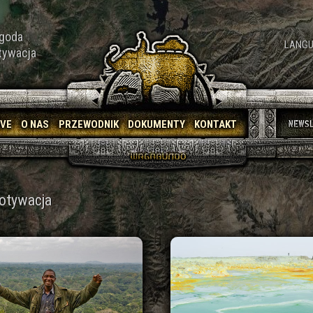
goda
LANGU
tywacja
IVE
O NAS
PRZEWODNIK
DOKUMENTY
KONTAKT
otywacja