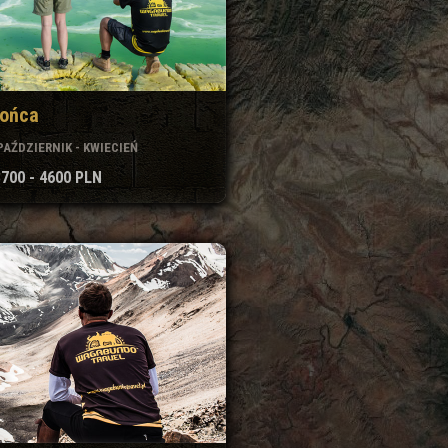
łońca
PAŹDZIERNIK - KWIECIEŃ
3700 - 4600 PLN