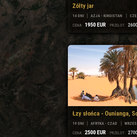
Żółty jar
14 DNI
AZJA - KIRGISTAN
CZE
1950 EUR
2600
CENA:
PRZELOT:
Łzy słońca - Ounianga, S
19 DNI
AFRYKA - CZAD
WRZESI
2500 EUR
2700
CENA:
PRZELOT: