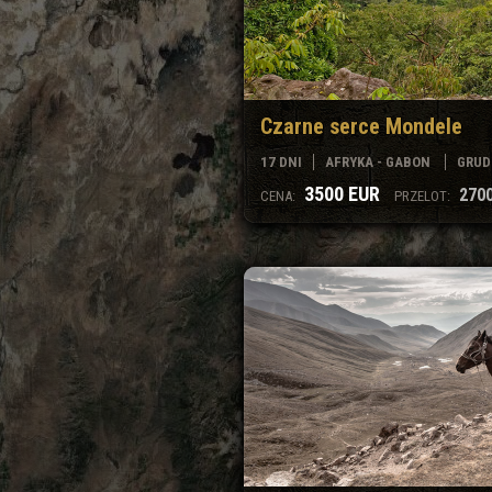
Czarne serce Mondele
17 DNI
AFRYKA - GABON
GRUDZ
3500 EUR
2700
CENA:
PRZELOT: