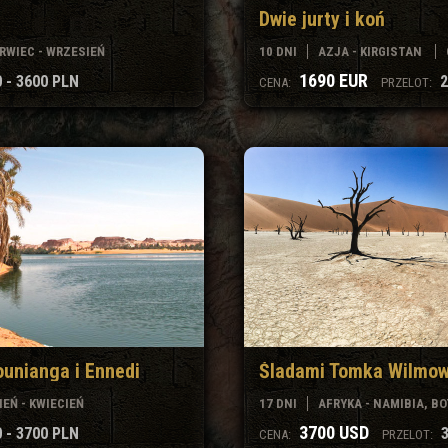
Dwie jurty i koń
RWIEC - WRZESIEŃ
10 DNI
AZJA - KIRGISTAN
1690 EUR
 - 3600 PLN
2
CENA:
PRZELOT:
ounianga i Ennedi
Śladami Tomka Wilmow
EŃ - KWIECIEŃ
17 DNI
AFRYKA - NAMIBIA, BO
3700 USD
 - 3700 PLN
CENA:
PRZELOT: