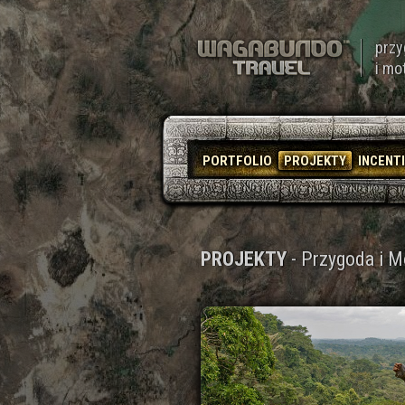
przy
i mo
PORTFOLIO
PROJEKTY
INCENT
PROJEKTY
- Przygoda i M