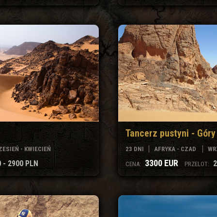
Tancerz pustyni - Góry
ESIEŃ - KWIECIEŃ
23 DNI
AFRYKA - CZAD
WR
3300 EUR
 - 2900 PLN
2
CENA:
PRZELOT: